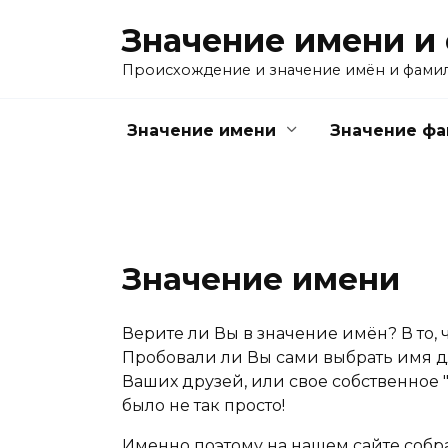
Перейти
Значение имени и
к
содержанию
Происхождение и значение имён и фами
Значение имени
Значение ф
Значение имени
Верите ли Вы в значение имён? В то, 
Пробовали ли Вы сами выбрать имя дл
Ваших друзей, или свое собственное "
было не так просто!
Именно поэтому на нашем сайте собр