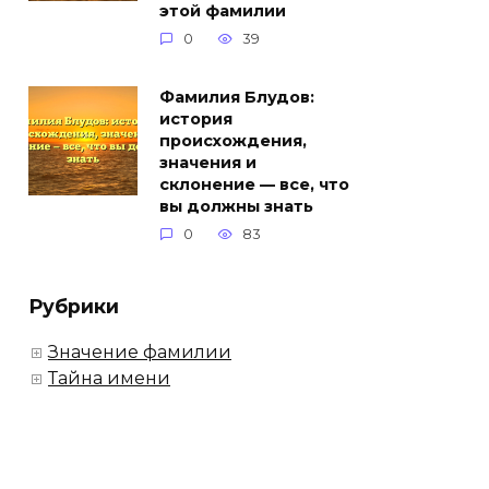
этой фамилии
0
39
Фамилия Блудов:
история
происхождения,
значения и
склонение — все, что
вы должны знать
0
83
Рубрики
Значение фамилии
Тайна имени