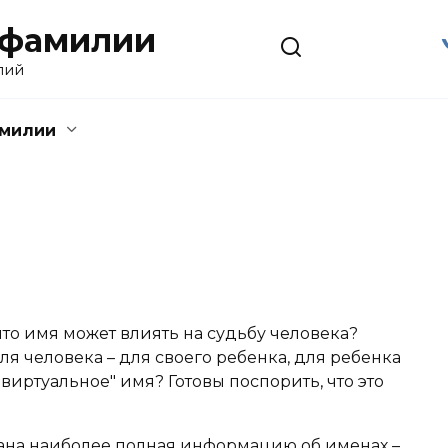
 фамилии
лий
амилии
что имя может влиять на судьбу человека?
я человека – для своего ребенка, для ребенка
виртуальное" имя? Готовы поспорить, что это
ана наиболее полная информацию об именах –