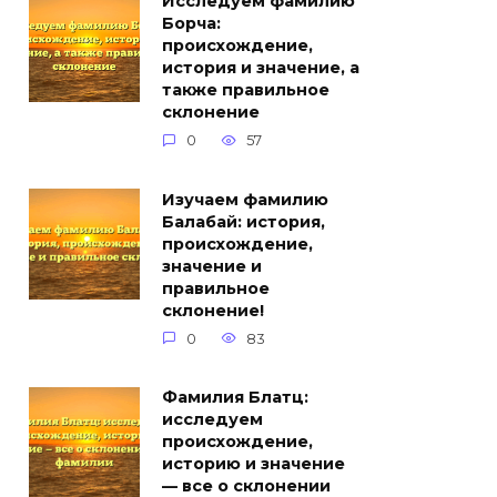
Исследуем фамилию
Борча:
происхождение,
история и значение, а
также правильное
склонение
0
57
Изучаем фамилию
Балабай: история,
происхождение,
значение и
правильное
склонение!
0
83
Фамилия Блатц:
исследуем
происхождение,
историю и значение
— все о склонении