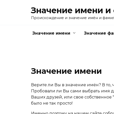
Перейти
Значение имени и
к
содержанию
Происхождение и значение имён и фами
Значение имени
Значение ф
Значение имени
Верите ли Вы в значение имён? В то, 
Пробовали ли Вы сами выбрать имя дл
Ваших друзей, или свое собственное "
было не так просто!
Именно поэтому на нашем сайте собр