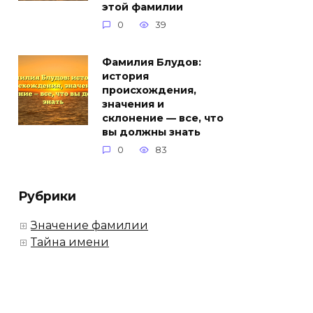
этой фамилии
0
39
Фамилия Блудов:
история
происхождения,
значения и
склонение — все, что
вы должны знать
0
83
Рубрики
Значение фамилии
Тайна имени