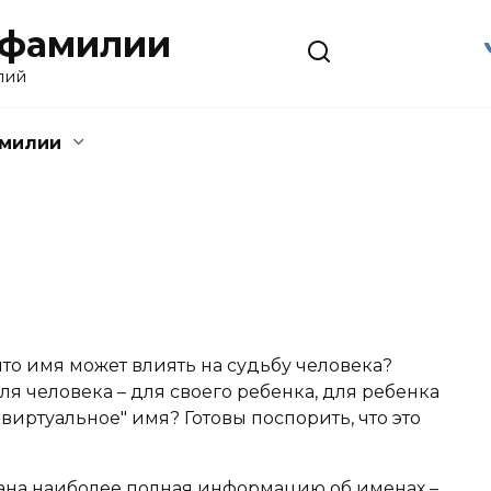
 фамилии
лий
амилии
что имя может влиять на судьбу человека?
я человека – для своего ребенка, для ребенка
виртуальное" имя? Готовы поспорить, что это
ана наиболее полная информацию об именах –