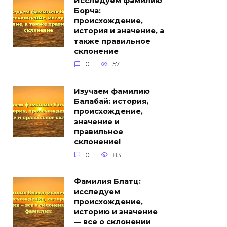
Исследуем фамилию
Борча:
происхождение,
история и значение, а
также правильное
склонение
0
57
Изучаем фамилию
Балабай: история,
происхождение,
значение и
правильное
склонение!
0
83
Фамилия Блатц:
исследуем
происхождение,
историю и значение
— все о склонении