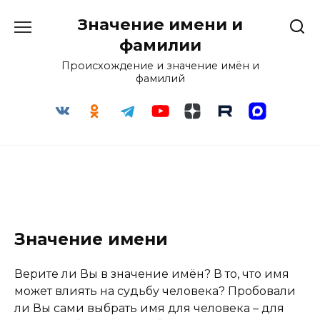
Перейти
Значение имени и
к
содержанию
фамилии
Происхождение и значение имён и
фамилий
Значение имени
Верите ли Вы в значение имён? В то, что имя
может влиять на судьбу человека? Пробовали
ли Вы сами выбрать имя для человека – для