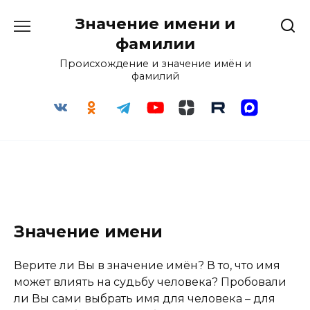
Перейти
Значение имени и
к
содержанию
фамилии
Происхождение и значение имён и
фамилий
Значение имени
Верите ли Вы в значение имён? В то, что имя
может влиять на судьбу человека? Пробовали
ли Вы сами выбрать имя для человека – для