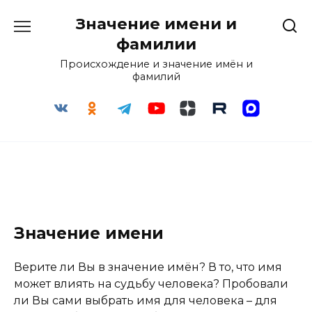
Перейти
Значение имени и
к
содержанию
фамилии
Происхождение и значение имён и
фамилий
Значение имени
Верите ли Вы в значение имён? В то, что имя
может влиять на судьбу человека? Пробовали
ли Вы сами выбрать имя для человека – для