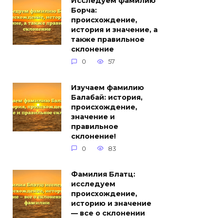
Исследуем фамилию
Борча:
происхождение,
история и значение, а
также правильное
склонение
0
57
Изучаем фамилию
Балабай: история,
происхождение,
значение и
правильное
склонение!
0
83
Фамилия Блатц:
исследуем
происхождение,
историю и значение
— все о склонении