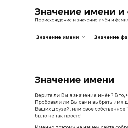
Перейти
Значение имени и
к
содержанию
Происхождение и значение имён и фами
Значение имени
Значение ф
Значение имени
Верите ли Вы в значение имён? В то, 
Пробовали ли Вы сами выбрать имя дл
Ваших друзей, или свое собственное "
было не так просто!
Именно поэтому на нашем сайте собр