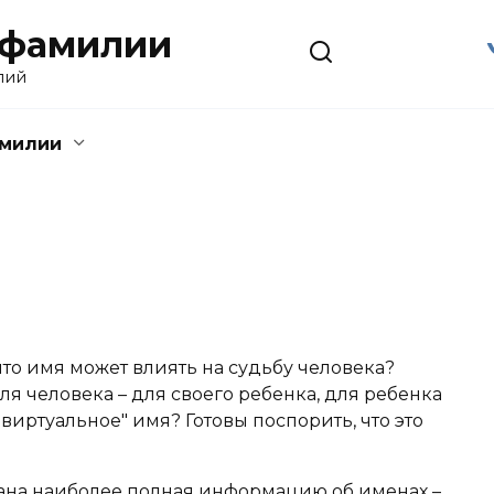
 фамилии
лий
амилии
что имя может влиять на судьбу человека?
я человека – для своего ребенка, для ребенка
виртуальное" имя? Готовы поспорить, что это
ана наиболее полная информацию об именах –